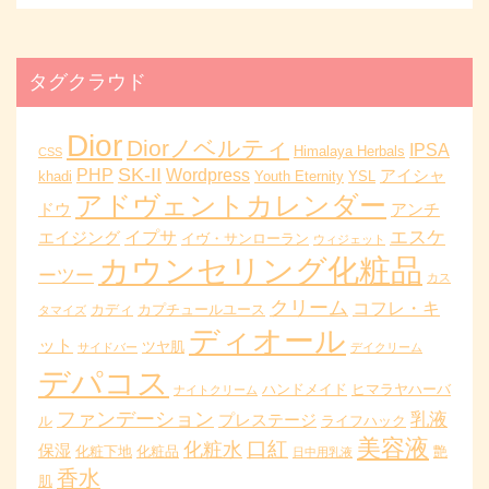
タグクラウド
Dior
Diorノベルティ
IPSA
Himalaya Herbals
CSS
SK-II
PHP
Wordpress
アイシャ
khadi
Youth Eternity
YSL
アドヴェントカレンダー
ドウ
アンチ
エスケ
イプサ
エイジング
イヴ・サンローラン
ウィジェット
カウンセリング化粧品
ーツー
カス
クリーム
コフレ・キ
カディ
カプチュールユース
タマイズ
ディオール
ット
ツヤ肌
サイドバー
デイクリーム
デパコス
ハンドメイド
ヒマラヤハーバ
ナイトクリーム
ファンデーション
乳液
プレステージ
ル
ライフハック
美容液
口紅
化粧水
保湿
化粧下地
化粧品
艶
日中用乳液
香水
肌