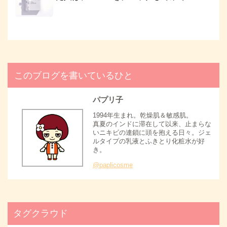
このブログを書いているひと
パプリ子
1994年生まれ。乾燥肌＆敏感肌。
真夏のインドに滞在して以来、止まらな
いニキビの連鎖に頭を抱える日々。ジェ
ルタイプの乳液とふきとり化粧水が好
き。
@paplicosme
タグクラウド