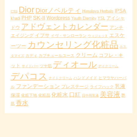
Dior
Diorノベルティ
IPSA
Himalaya Herbals
CSS
SK-II
PHP
Wordpress
アイシャ
khadi
Youth Eternity
YSL
アドヴェントカレンダー
ドウ
アンチ
エスケ
イプサ
エイジング
イヴ・サンローラン
ウィジェット
カウンセリング化粧品
ーツー
カス
クリーム
コフレ・キ
カディ
カプチュールユース
タマイズ
ディオール
ット
ツヤ肌
サイドバー
デイクリーム
デパコス
ハンドメイド
ヒマラヤハーバ
ナイトクリーム
ファンデーション
乳液
プレステージ
ル
ライフハック
美容液
口紅
化粧水
保湿
化粧下地
化粧品
艶
日中用乳液
香水
肌