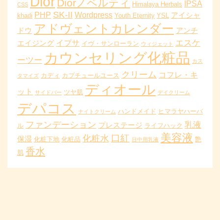
Dior
Diorノベルティ
IPSA
Himalaya Herbals
CSS
SK-II
PHP
Wordpress
アイシャ
khadi
Youth Eternity
YSL
アドヴェントカレンダー
ドウ
アンチ
エスケ
イプサ
エイジング
イヴ・サンローラン
ウィジェット
カウンセリング化粧品
ーツー
カス
クリーム
コフレ・キ
カディ
カプチュールユース
タマイズ
ディオール
ット
ツヤ肌
サイドバー
デイクリーム
デパコス
ハンドメイド
ヒマラヤハーバ
ナイトクリーム
ファンデーション
乳液
プレステージ
ル
ライフハック
美容液
口紅
化粧水
保湿
化粧下地
化粧品
艶
日中用乳液
香水
肌