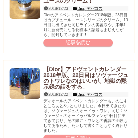
ユースのクリーム！
2018/12/23
Dior
,
デパコス
Diorのアドベントカレンダー2018年版、23日目
はカプチュールユースシリーズのクリーム。10
日目に出てきた同じラインの美容液や、来年1
月に新発売になる化粧水の話題もまじえなが
ら、開封していきます！
記事を読む
【Dior】アドヴェントカレンダー
2018年版、22日目はソヴァージュ
のトワレなのはいいが、地獄の黙
示録の話をする。
2018/12/22
Dior
,
デパコス
ディオールのアドベントカレンダーも、のこす
ところあと3つとなりました。今日出てきたの
は、ソヴァージュのオードゥトワレ。同じくソ
ヴァージュのオードゥパルファンが9日目に出
てきており、その際にトワレとの香調の比較も
してあるため、たいして書くこともなく終わり
ました。