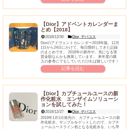
【Dior】アドベントカレンダーま
とめ【2018】
2018/12/30
Dior
,
デパコス
Diorのアドヴェントカレンダー2018年版。12月
1日から24日にかけて、毎日開封してきた記録
のまとめです。 2018年の新作や、気になる実
質金額なんかも換算しています。 来年度の購
入の参考にでもしていただければ嬉しいです！
記事を読む
【Dior】カプチュールユースの新
作化粧水 エンザイムソリューシ
ョンを試してみた！
2018/12/27
Dior
,
デパコス
2019年1月1日発売の、カプチュールユースの新
作化粧水。サンプルをゲットしたので、カプチ
ュールユースライン初となる化粧水を、いち早