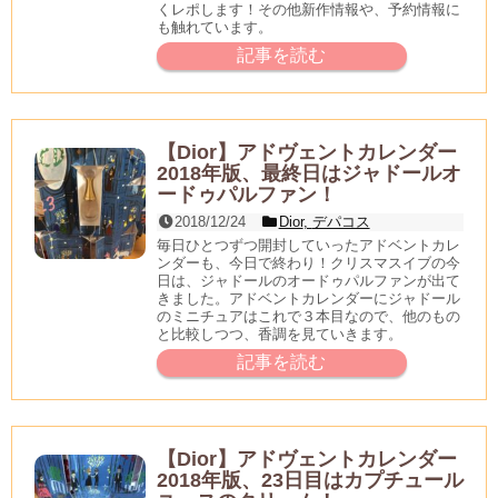
くレポします！その他新作情報や、予約情報に
も触れています。
記事を読む
【Dior】アドヴェントカレンダー
2018年版、最終日はジャドールオ
ードゥパルファン！
2018/12/24
Dior
,
デパコス
毎日ひとつずつ開封していったアドベントカレ
ンダーも、今日で終わり！クリスマスイブの今
日は、ジャドールのオードゥパルファンが出て
きました。アドベントカレンダーにジャドール
のミニチュアはこれで３本目なので、他のもの
と比較しつつ、香調を見ていきます。
記事を読む
【Dior】アドヴェントカレンダー
2018年版、23日目はカプチュール