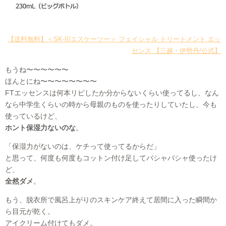
【送料無料】＜SK-II/エスケーツー＞ フェイシャル トリートメント エッ
センス 【三越・伊勢丹/公式】
もうね〜〜〜〜〜〜
ほんとにね〜〜〜〜〜〜〜〜
FTエッセンスは何本リピしたか分からないくらい使ってるし、なん
なら中学生くらいの時から母親のものを使ったりしていたし、今も
使っているけど、
ホント保湿力ないのな
。
「保湿力がないのは、ケチって使ってるからだ」
と思って、何度も何度もコットン付け足してバシャバシャ使ったけ
ど、
全然ダメ
。
もう、脱衣所で風呂上がりのスキンケア終えて居間に入った瞬間か
ら目元が乾く。
アイクリーム付けてもダメ。