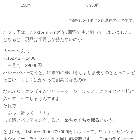
150ml
6,900円
*価格は2018年12月現在のものです。
パプリ子は、この15mlサイズを3回弱で使い切ってしまいました。
となると、現品は半月しか持たないのか…
う〜〜〜ん…
7,452×２＝14904
二ヶ月で、29808円…
バシャバシャ使うと、結果的にSK-IIをちまちま使うのとどっこいど
っこい、もしくはかえって割高になるのか…
なんかね、エンザイムソリューション、ほんとうにスイスイと肌に
入っていってしまうんですよ。
それで、
「あっ、待って！！！」
って追いパッティングすると、
めちゃくちゃ減る
という。
とはいえ、150ml〜200mlで7000円くらいって、ワンエッセンシャ
ルやスノー、ライフなんかと同じ価格帯ですし、Diorのラインナッ