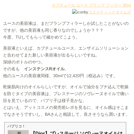
カプチュール ユース プランプ フィラー 30ml
by
コスメティックタイムズ
ユースの美容液は、まだプランプフィラーしか試したことがないの
ですが、他の美容液も同じ香りなのでしょうか？？？
今度、TUしてもらって確かめてこよう。
美容液といえば、カプチュールユース、エンザイムソリューション
と合わせてまた新しい美容液が出るらしいですね。
深緑のボトルのやつ。
その名も
インステンスRオイル
。
他のユースの美容液同様、30mlで12,420円（税込み）です。
乾燥肌向けのオイルらしいですが、オイルで油分をブチ込んで乾燥
を防ぐタイプの美容液は、プレステージのソヴレーヌオイルで痛い
目を見ているので、パプリ子は様子見かな。
とはいえ、アットコスメの発売前レポを見るに、オイル感はそこま
でなさそうですいし、BAさんと相談して、良さそうなら買います。
パプリコ！
【Dior】プレステージ ソヴレーヌオイルは