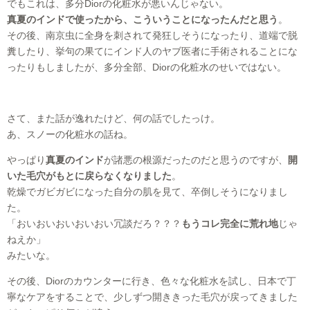
でもこれは、多分Diorの化粧水が悪いんじゃない。
真夏のインドで使ったから、こういうことになったんだと思う
。
その後、南京虫に全身を刺されて発狂しそうになったり、道端で脱
糞したり、挙句の果てにインド人のヤブ医者に手術されることにな
ったりもしましたが、多分全部、Diorの化粧水のせいではない。
さて、また話が逸れたけど、何の話でしたっけ。
あ、スノーの化粧水の話ね。
やっぱり
真夏のインド
が諸悪の根源だったのだと思うのですが、
開
いた毛穴がもとに戻らなくなりました
。
乾燥でガビガビになった自分の肌を見て、卒倒しそうになりまし
た。
「おいおいおいおいおい冗談だろ？？？
もうコレ完全に荒れ地
じゃ
ねえか」
みたいな。
その後、Diorのカウンターに行き、色々な化粧水を試し、日本で丁
寧なケアをすることで、少しずつ開ききった毛穴が戻ってきました