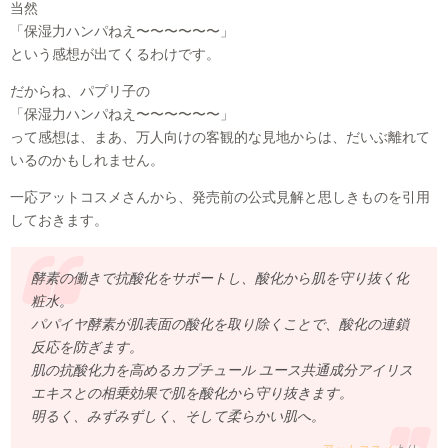
当然
「保湿力ハンパねえ〜〜〜〜〜〜」
という感想が出てくるわけです。
だからね、パプリ子の
「保湿力ハンパねえ〜〜〜〜〜〜」
って感想は、まあ、万人向けの客観的な見地からは、だいぶ離れて
いるのかもしれません。
一応アットコスメさんから、発売前の公式見解と思しきものを引用
しておきます。
酵素の働きで抗酸化をサポートし、酸化から肌を守り抜く化
粧水。
パパイヤ酵素が肌表面の酸化を取り除くことで、酸化の連鎖
反応を防ぎます。
肌の抗酸化力を高めるカプチュール ユース共通成分アイリス
エキスとの相乗効果で肌を酸化から守り抜きます。
明るく、みずみずしく、そして柔らかい肌へ。