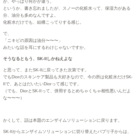
が、やっぱり何かが違う。
というか、書き忘れましたが、スノーの化粧水って、保湿力がある
分、油分も多めなんですよ。
化粧水だけでも、結構こってりする感じ。
で、
「ニキビの原因は油分〜〜〜」
みたいな話を耳にするわけじゃないですか。
そうなるともう、SK-IIしかねえよな
と思って、またSK-IIに戻ってきた次第です。
でもDiorのスキンケア製品も大好きなので、今の所は化粧水だけSK-
IIで、あとはだいたいDiorって感じです。
（でも、DiorとSK-IIって、併用するとめちゃくちゃ相性悪いんだよ
な〜〜〜）
かくして、話は本題のエンザイムソリューションに戻ります。
SK-IIからエンザイムソリューションに切り替えたパプリ子からは、