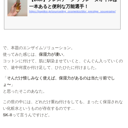
一本あると便利な万能選手！
https://paplico.jp/counseling_cosmetics/dior_prestige_souveraine/
で、本題のエンザイムソリューション。
使ってみた感じは、
保湿力が凄い
。
コットンに付けて、肌に馴染ませていくと、ぐんぐん入っていくの
で、途中何度か付け足して、ひたひたに付けました。
「
そんだけ惜しみなく使えば、保湿力があるのは当たり前でし
ょ〜
」
と思ったそこのあなた。
この世の中には、どれだけ重ね付けをしても、まったく保湿されな
い化粧水というものが存在するのです…
SK-II
って言うんですけど。