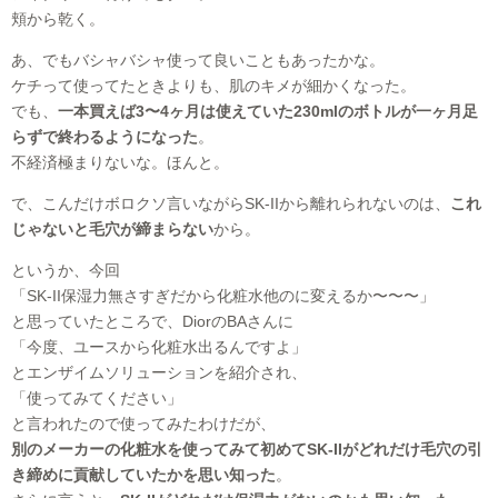
頬から乾く。
あ、でもバシャバシャ使って良いこともあったかな。
ケチって使ってたときよりも、肌のキメが細かくなった。
でも、
一本買えば3〜4ヶ月は使えていた230mlのボトルが一ヶ月足
らずで終わるようになった
。
不経済極まりないな。ほんと。
で、こんだけボロクソ言いながらSK-IIから離れられないのは、
これ
じゃないと毛穴が締まらない
から。
というか、今回
「SK-II保湿力無さすぎだから化粧水他のに変えるか〜〜〜」
と思っていたところで、DiorのBAさんに
「今度、ユースから化粧水出るんですよ」
とエンザイムソリューションを紹介され、
「使ってみてください」
と言われたので使ってみたわけだが、
別のメーカーの化粧水を使ってみて初めてSK-IIがどれだけ毛穴の引
き締めに貢献していたかを思い知った
。