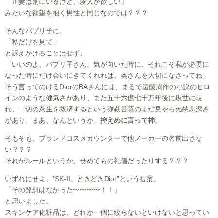
「正妻は別にいるけど、愛人が欲しい」
みたいな欲望を抱く男性と同じなのでは？？？
そんなパプリ子に、
「私だけを見て」
と訴えかけることはせず、
「いいのよ、パプリ子さん。気が向いた時に、それこそ私が必要に
なった時にだけ会いにきてくれれば。奥さんを大切になさってね」
そう言ってのけるDiorのBAさんには、まるで遠藤周作の小説のヒロ
インのような健気さがあり、また五十六億七千万年後に現世に現
れ、一切の衆生を救済するという弥勒菩薩のまだ見やらぬ慈悲深さ
があり、まあ、なんというか、
控えめに言って神
。
そもそも、ブランドコスメカウンターで他メーカーの名前出さな
い？？？
それがルールというか、せめてもの礼儀だったりする？？？
いずれにせよ、”SK-II。ときどきDior”という提案。
「その発想はなかった〜〜〜〜！！」
と思いました。
スキンケア化粧品は、どれか一個に絞らないといけないと思ってい