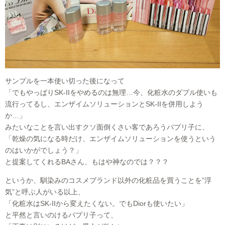
サンプルを一本使い切った後になって
「でもやっぱりSK-IIをやめるのは無理…今、化粧水のダブル使いも
流行ってるし、エンザイムソリューションとSK-IIを併用しよう
か…」
みたいなことを言い出すクソ面倒くさい客であろうパプリ子に、
「乾燥の気になる時だけ、エンザイムソリューションを使うという
のはいかがでしょう？」
と提案してくれるBAさん、もはや神なのでは？？？
というか、馴染みのコスメブランド以外の化粧品を買うことを”浮
気”と呼ぶ人がいる以上、
「化粧水はSK-IIから変えたくない。でもDiorも使いたい」
と平然と言いのけるパプリ子って、