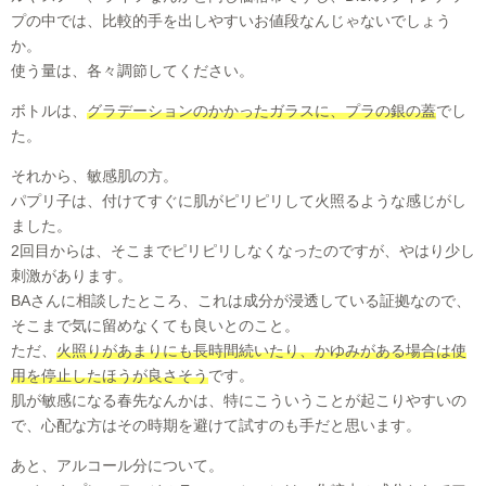
プの中では、比較的手を出しやすいお値段なんじゃないでしょう
か。
使う量は、各々調節してください。
ボトルは、
グラデーションのかかったガラスに、プラの銀の蓋
でし
た。
それから、敏感肌の方。
パプリ子は、付けてすぐに肌がピリピリして火照るような感じがし
ました。
2回目からは、そこまでピリピリしなくなったのですが、やはり少し
刺激があります。
BAさんに相談したところ、これは成分が浸透している証拠なので、
そこまで気に留めなくても良いとのこと。
ただ、
火照りがあまりにも長時間続いたり、かゆみがある場合は使
用を停止したほうが良さそう
です。
肌が敏感になる春先なんかは、特にこういうことが起こりやすいの
で、心配な方はその時期を避けて試すのも手だと思います。
あと、アルコール分について。