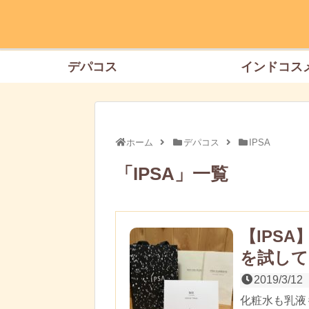
デパコス
インドコス
ホーム
デパコス
IPSA
「
IPSA
」
一覧
【IPS
を試して
2019/3/12
化粧水も乳液