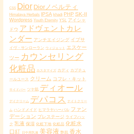
Dior
Diorノベルティ
CSS
SK-II
IPSA
PHP
Himalaya Herbals
khadi
Wordpress
アイシャ
Youth Eternity
YSL
アドヴェントカレ
ドウ
ンダー
イプサ
アンチエイジング
エスケー
イヴ・サンローラン
ウィジェット
カウンセリング
ツー
化粧品
カディ
カプチュ
カスタマイズ
クリーム
コフレ・キット
ールユース
ディオール
ツヤ肌
サイドバー
デパコス
デイクリーム
ナイトクリー
ファン
ハンドメイド
ヒマラヤハーバル
ム
デーション
プレステージ
ライフハッ
化粧水
乳液
保湿
ク
化粧下地
化粧品
美容液
香水
口紅
艶肌
日中用乳液