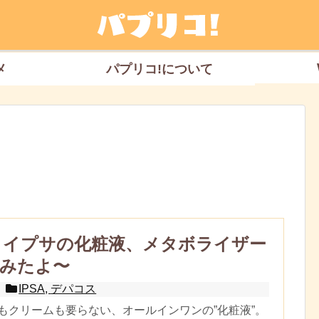
メ
パプリコ!について
A】イプサの化粧液、メタボライザー
みたよ〜
IPSA
,
デパコス
もクリームも要らない、オールインワンの”化粧液”。