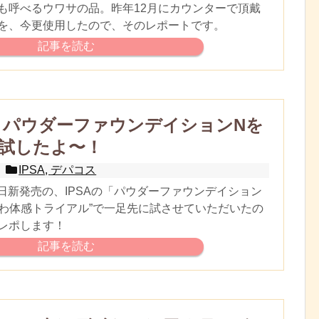
も呼べるウワサの品。昨年12月にカウンターで頂戴
を、今更使用したので、そのレポートです。
記事を読む
A】パウダーファウンデイションNを
試したよ〜！
IPSA
,
デパコス
15日新発売の、IPSAの「パウダーファウンデイション
ほわ体感トライアル”で一足先に試させていただいたの
レポします！
記事を読む