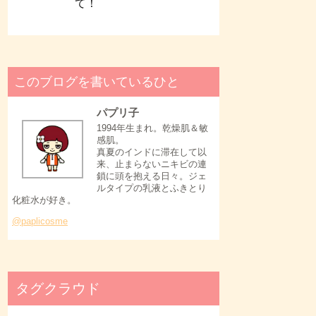
て！
このブログを書いているひと
パプリ子
1994年生まれ。乾燥肌＆敏
感肌。
真夏のインドに滞在して以
来、止まらないニキビの連
鎖に頭を抱える日々。ジェ
ルタイプの乳液とふきとり
化粧水が好き。
@paplicosme
タグクラウド