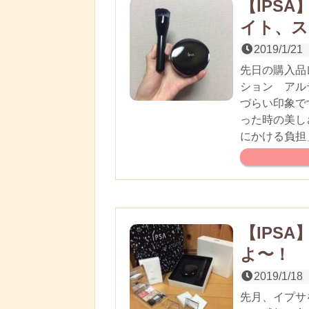
【IPS
イト、ス
2019/1/21
先日の購入品
ション アル
づらい印象で
った時の美し
にかける負担
【IPS
よ〜！
2019/1/18
先月、イプサ