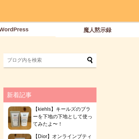
WordPress
魔人黙示録
新着記事
【kiehls】キールズのブラ
ーを下地の下地として使っ
てみたよ〜！
【Dior】オンラインブティ