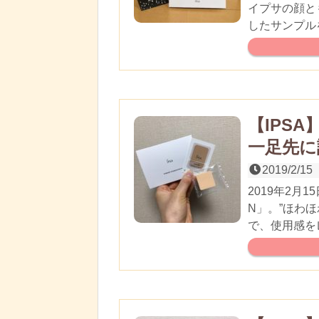
イプサの顔と
したサンプル
【IPS
一足先に
2019/2/15
2019年2月
N」。”ほわ
で、使用感を