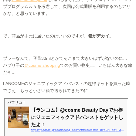
ププログラム云々を考慮して、次回は公式通販を利用するのもアリ
かな、と思っています。
で、商品が手元に届いたのはいいのですが、
箱がデカイ
。
ブラーなんて、容量30mlとかでそこまで大きいはずがないのに…
パプリ子の
＠cosme shopping
でのお買い物史上、いちばん大きな箱
だぞ…
LANCOMEのジェニフィックアドバンストの超得キットを買った時
でさえ、もっと小さい箱で送られてきたのに…
パプリコ！
【ランコム】@cosme Beauty Dayでお得
にジェニフィックアドバンストをゲットし
たよ！
https://paplico.jp/counseling_cosmetics/atcosme_beauty_day_lancome/