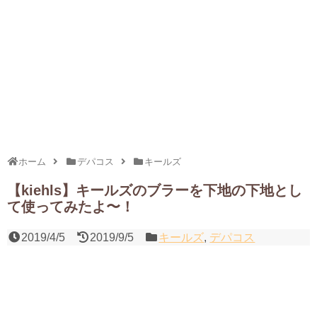
ホーム
デパコス
キールズ
【kiehls】キールズのブラーを下地の下地とし
て使ってみたよ〜！
2019/4/5
2019/9/5
キールズ
,
デパコス