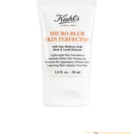
ブラー
by
＠cosme shopping