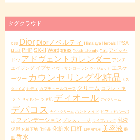
タグクラウド
Dior
Diorノベルティ
IPSA
Himalaya Herbals
CSS
SK-II
PHP
Wordpress
アイシャ
khadi
Youth Eternity
YSL
アドヴェントカレンダー
ドウ
アンチ
エスケ
イプサ
エイジング
イヴ・サンローラン
ウィジェット
カウンセリング化粧品
ーツー
カス
クリーム
コフレ・キ
カディ
カプチュールユース
タマイズ
ディオール
ット
ツヤ肌
サイドバー
デイクリーム
デパコス
ハンドメイド
ヒマラヤハーバ
ナイトクリーム
ファンデーション
乳液
プレステージ
ル
ライフハック
美容液
口紅
化粧水
保湿
化粧下地
化粧品
艶
日中用乳液
香水
肌