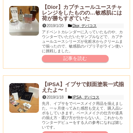
【Dior】カプチュールユースチャ
レンジをしたものの…敏感肌には
荷が勝ちすぎていた
2019/1/20
Dior
,
デパコス
アドベントカレンダーに入っていたものや、カ
ウンターでいただいたサンプルなどで、カプチ
ュールユースシリーズが化粧水からクリームま
で揃ったので、敏感肌のパプリ子がライン使い
に挑戦しました。
記事を読む
【IPSA】イプサで顔面塗装一式揃
えたよ〜！
2019/1/18
IPSA
,
デパコス
先月、イプサをでベースメイク用品を揃えまし
た。一ヶ月使ってみた感想も交えて、購入品レ
ポをしていきます。ベースメイクの仕方や道具
の揃え方・選び方が分からない人、これからカ
ウンターデビューをする人の参考になれば嬉し
いです。