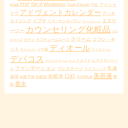
SK-II
PHP
Wordpress
アイシャ
khadi
Youth Eternity
YSL
アドヴェントカレンダー
ドウ
アンチ
エスケ
イプサ
エイジング
イヴ・サンローラン
ウィジェット
カウンセリング化粧品
ーツー
カス
クリーム
コフレ・キ
カディ
カプチュールユース
タマイズ
ディオール
ット
ツヤ肌
サイドバー
デイクリーム
デパコス
ハンドメイド
ヒマラヤハーバ
ナイトクリーム
ファンデーション
乳液
プレステージ
ル
ライフハック
美容液
口紅
化粧水
保湿
化粧下地
化粧品
艶
日中用乳液
香水
肌