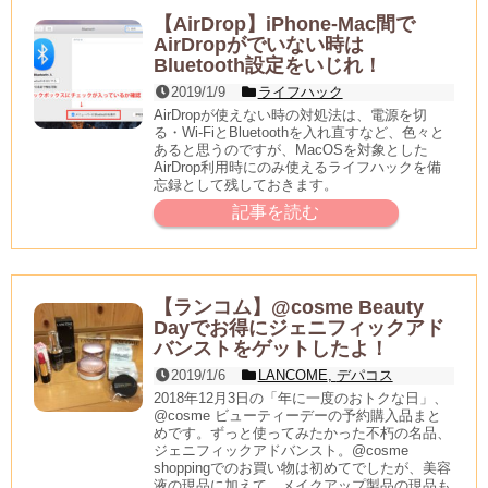
【AirDrop】iPhone-Mac間で
AirDropがでいない時は
Bluetooth設定をいじれ！
2019/1/9
ライフハック
AirDropが使えない時の対処法は、電源を切
る・Wi-FiとBluetoothを入れ直すなど、色々と
あると思うのですが、MacOSを対象とした
AirDrop利用時にのみ使えるライフハックを備
忘録として残しておきます。
記事を読む
【ランコム】@cosme Beauty
Dayでお得にジェニフィックアド
バンストをゲットしたよ！
2019/1/6
LANCOME
,
デパコス
2018年12月3日の「年に一度のおトクな日」、
@cosme ビューティーデーの予約購入品まと
めです。ずっと使ってみたかった不朽の名品、
ジェニフィックアドバンスト。@cosme
shoppingでのお買い物は初めてでしたが、美容
液の現品に加えて、メイクアップ製品の現品も