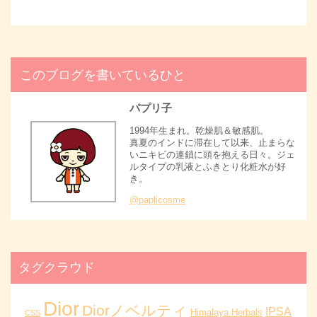
このブログを書いているひと
パプリ子
1994年生まれ。乾燥肌＆敏感肌。
真夏のインドに滞在して以来、止まらな
いニキビの連鎖に頭を抱える日々。ジェ
ルタイプの乳液とふきとり化粧水が好
き。
@paplicosme
タグクラウド
Dior
Diorノベルティ
IPSA
Himalaya Herbals
CSS