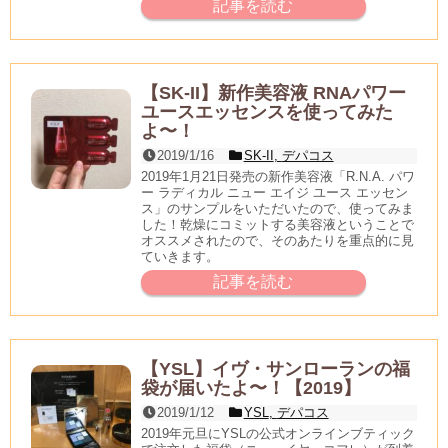
記事を読む
【SK-II】新作美容液 RNAパワー
ユースエッセンスを使ってみた
よ〜！
2019/1/16
SK-II
,
デパコス
2019年1月21日発売の新作美容液「R.N.A. パワ
ー ラディカル ニュー エイジ ユース エッセン
ス」のサンプルをいただいたので、使ってみま
した！乾燥にコミットする美容液ということで
オススメされたので、そのあたりを重点的に見
ていきます。
記事を読む
【YSL】イヴ・サンローランの福
袋が届いたよ〜！【2019】
2019/1/12
YSL
,
デパコス
2019年元旦にYSLの公式オンラインブティック