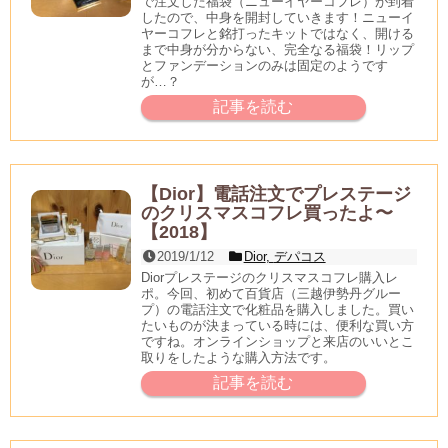
で注文した福袋（ニューイヤーコフレ）が到着
したので、中身を開封していきます！ニューイ
ヤーコフレと銘打ったキットではなく、開ける
まで中身が分からない、完全なる福袋！リップ
とファンデーションのみは固定のようです
が…？
記事を読む
【Dior】電話注文でプレステージ
のクリスマスコフレ買ったよ〜
【2018】
2019/1/12
Dior
,
デパコス
Diorプレステージのクリスマスコフレ購入レ
ポ。今回、初めて百貨店（三越伊勢丹グルー
プ）の電話注文で化粧品を購入しました。買い
たいものが決まっている時には、便利な買い方
ですね。オンラインショップと来店のいいとこ
取りをしたような購入方法です。
記事を読む