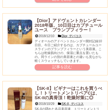
【Dior】アドヴェントカレンダー
2018年版、10日目はカプチュール
ユース プランプフィラー！
2018/12/10
Dior
,
デパコス
ディオールのアドベントカレンダー開封記録10
日目。今日ご紹介するのは、カプチュールユー
スラインのプランプフィラーという美容液。こ
ちらは乾燥肌向けの、保湿に重点を置いたも
の。同ラインの別の美容液との違いも見ながら
軽くスウォッチもしていきます。
記事を読む
【SK-II】ビギナーはこれを買うべ
し！トリートメントリペアCは、
SK-IIの真骨頂！乾燥対策に◎
2018/10/29
SK-II
,
デパコス
SK-IIの隠れた名品美容液、トリートメントリ