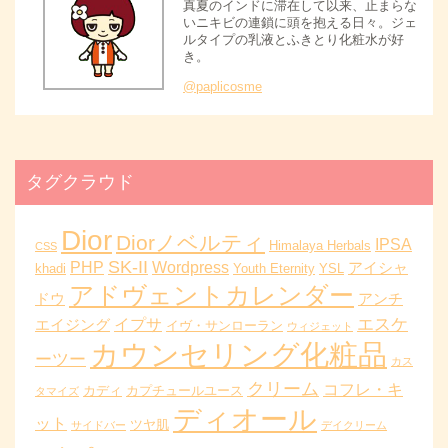
真夏のインドに滞在して以来、止まらな
いニキビの連鎖に頭を抱える日々。ジェ
ルタイプの乳液とふきとり化粧水が好
き。
@paplicosme
タグクラウド
Dior
Diorノベルティ
IPSA
Himalaya Herbals
CSS
SK-II
PHP
Wordpress
アイシャ
khadi
Youth Eternity
YSL
アドヴェントカレンダー
ドウ
アンチ
エスケ
イプサ
エイジング
イヴ・サンローラン
ウィジェット
カウンセリング化粧品
ーツー
カス
クリーム
コフレ・キ
カディ
カプチュールユース
タマイズ
ディオール
ット
ツヤ肌
サイドバー
デイクリーム