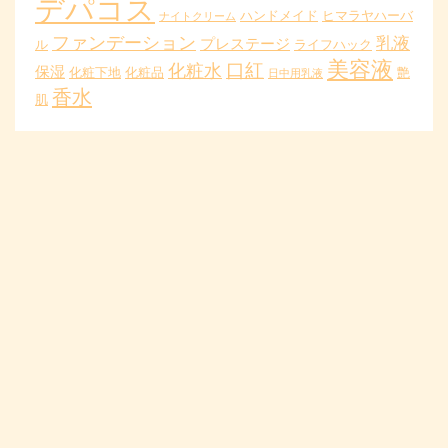
デパコス
ハンドメイド
ヒマラヤハーバ
ナイトクリーム
ファンデーション
乳液
プレステージ
ル
ライフハック
美容液
口紅
化粧水
保湿
化粧下地
化粧品
艶
日中用乳液
香水
肌