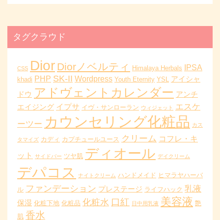
タグクラウド
Dior
Diorノベルティ
IPSA
Himalaya Herbals
CSS
SK-II
PHP
Wordpress
アイシャ
khadi
Youth Eternity
YSL
アドヴェントカレンダー
ドウ
アンチ
エスケ
イプサ
エイジング
イヴ・サンローラン
ウィジェット
カウンセリング化粧品
ーツー
カス
クリーム
コフレ・キ
カディ
カプチュールユース
タマイズ
ディオール
ット
ツヤ肌
サイドバー
デイクリーム
デパコス
ハンドメイド
ヒマラヤハーバ
ナイトクリーム
ファンデーション
乳液
プレステージ
ル
ライフハック
美容液
口紅
化粧水
保湿
化粧下地
化粧品
艶
日中用乳液
香水
肌