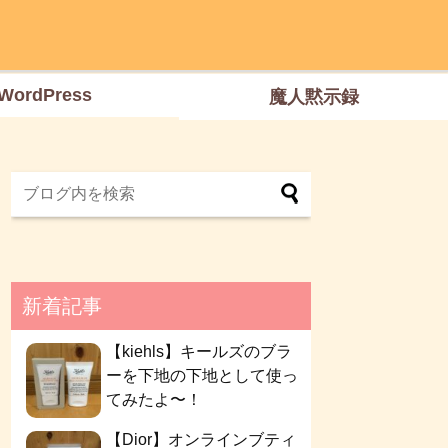
WordPress
魔人黙示録
新着記事
【kiehls】キールズのブラ
ーを下地の下地として使っ
てみたよ〜！
【Dior】オンラインブティ