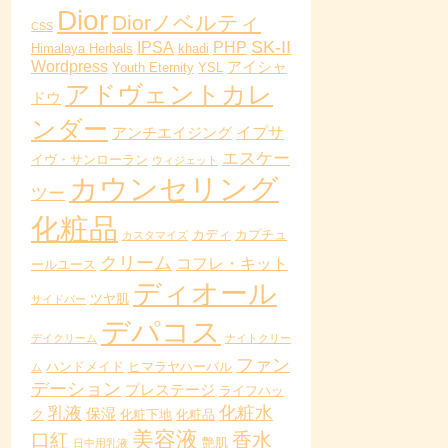
Dior
Diorノベルティ
CSS
SK-II
IPSA
PHP
Himalaya Herbals
khadi
Wordpress
アイシャ
Youth Eternity
YSL
アドヴェントカレ
ドウ
ンダー
イプサ
アンチエイジング
エスケー
イヴ・サンローラン
ウィジェット
カウンセリング
ツー
化粧品
カディ
カプチュ
カスタマイズ
クリーム
コフレ・キット
ールユース
ディオール
ツヤ肌
サイドバー
デパコス
デイクリーム
ナイトクリー
ファン
ハンドメイド
ヒマラヤハーバル
ム
デーション
プレステージ
ライフハッ
化粧水
乳液
保湿
ク
化粧下地
化粧品
美容液
香水
口紅
艶肌
日中用乳液