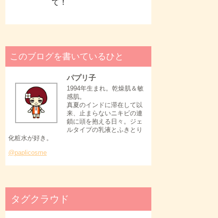
て！
このブログを書いているひと
パプリ子
1994年生まれ。乾燥肌＆敏
感肌。
真夏のインドに滞在して以
来、止まらないニキビの連
鎖に頭を抱える日々。ジェ
ルタイプの乳液とふきとり
化粧水が好き。
@paplicosme
タグクラウド