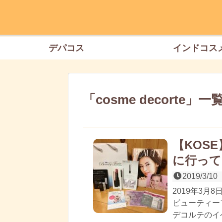
デパコス
インドコス
「
cosme decorte
」
一
【KOS
に行って
2019/3/10
2019年3
ビューティー
デコルテのイ